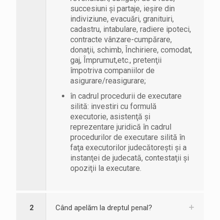
succesiuni şi partaje, ieşire din
indiviziune, evacuări, granituiri,
cadastru, intabulare, radiere ipoteci,
contracte vânzare-cumpărare,
donaţii, schimb, Închiriere, comodat,
gaj, Împrumut,etc., pretenţii
împotriva companiilor de
asigurare/reasigurare;
în cadrul procedurii de executare
silită: investiri cu formulă
executorie, asistenţă şi
reprezentare juridică în cadrul
procedurilor de executare silită în
faţa executorilor judecătoreşti şi a
instanţei de judecată, contestaţii şi
opoziţii la executare.
2
Când apelăm la dreptul penal?