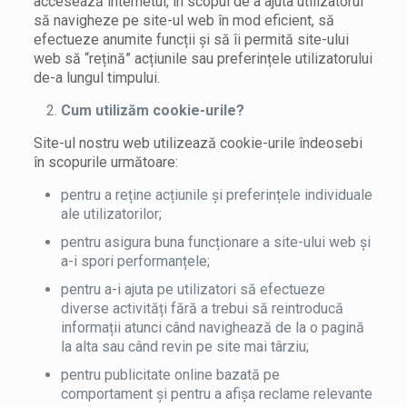
accesează internetul, în scopul de a ajuta utilizatorul
să navigheze pe site-ul web în mod eficient, să
efectueze anumite funcții și să îi permită site-ului
web să “rețină”
acțiunile sau preferințele utilizatorului
de-a lungul timpului.
Cum utilizăm cookie-urile?
Site-ul nostru web utilizează cookie-urile îndeosebi
în scopurile următoare:
pentru a reține acțiunile și preferințele individuale
ale utilizatorilor;
pentru asigura buna funcționare a site-ului web și
a-i spori performanțele;
pentru a-i ajuta pe utilizatori să efectueze
diverse activități fără a trebui să reintroducă
informații atunci când navighează de la o pagină
la alta sau când revin pe site mai târziu;
pentru publicitate online bazată pe
comportament și pentru a afișa reclame relevante