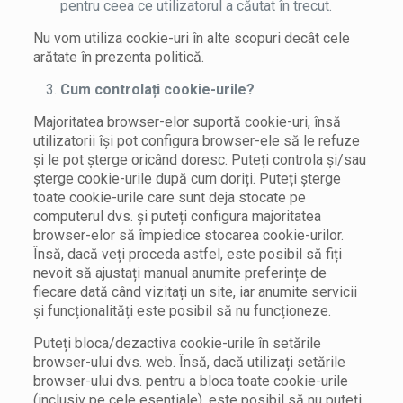
pentru ceea ce utilizatorul a căutat în trecut.
Nu vom utiliza cookie-uri în alte scopuri decât cele
arătate în prezenta politică.
Cum controlați cookie-urile?
Majoritatea browser-elor suportă cookie-uri, însă
utilizatorii își pot configura browser-ele să le refuze
și le pot șterge oricând doresc. Puteți controla și/sau
șterge cookie-urile după cum doriți. Puteți șterge
toate cookie-urile care sunt deja stocate pe
computerul dvs. și puteți configura majoritatea
browser-elor să împiedice stocarea cookie-urilor.
Însă, dacă veți proceda astfel, este posibil să fiți
nevoit să ajustați manual anumite preferințe de
fiecare dată când vizitați un site, iar anumite servicii
și funcționalități este posibil să nu funcționeze.
Puteți bloca/dezactiva cookie-urile în setările
browser-ului dvs. web. Însă, dacă utilizați setările
browser-ului dvs. pentru a bloca toate cookie-urile
(inclusiv pe cele esențiale), este posibil să nu puteți