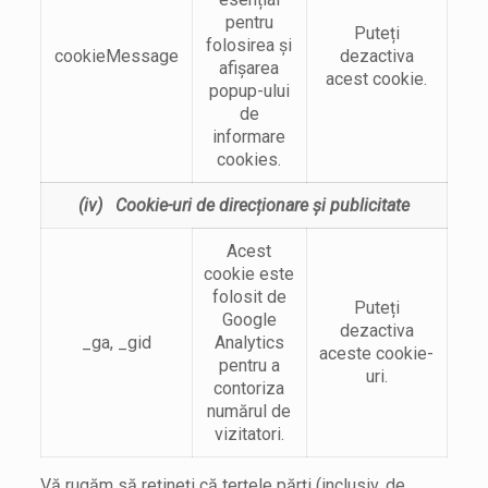
pentru
Puteți
folosirea şi
cookieMessage
dezactiva
afişarea
acest cookie.
popup-ului
de
informare
cookies.
(iv)
Cookie-uri de direcționare și publicitate
Acest
cookie este
folosit de
Puteți
Google
dezactiva
_ga, _gid
Analytics
aceste cookie-
pentru a
uri.
contoriza
numărul de
vizitatori.
Vă rugăm să rețineți că terțele părți (inclusiv, de