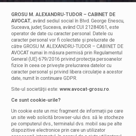
GROSU M. ALEXANDRU-TUDOR – CABINET DE
AVOCAT
, având sediul social în Blvd. George Enescu,
Suceava, judeţ Suceava, având CUI 21284061, este
operator de date cu caracter personal. Datele cu
caracter personal vor fi colectate şi prelucrate de
către GROSU M. ALEXANDRU-TUDOR – CABINET DE
AVOCAT numai în măsura permisă prin Regulamentul
General (UE) 679/2016 privind protecţia persoanelor
fizice în ceea ce privește prelucrarea datelor cu
caracter personal și privind libera circulație a acestor
date, numit în continuare GDPR.
Site-ul societăţii este:
www.avocat-grosu.ro
.
Ce sunt cookie-urile?
Un cookie este un mic fragment de informații pe care
un site web solicită browser-ului dvs. să le stocheze
pe computerul dvs., terminalul dvs. mobil sau pe alte
dispozitive electronice prin care un utilizator